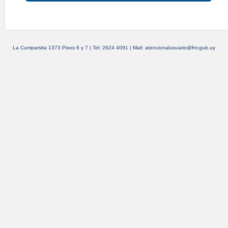
La Cumparsita 1373 Pisos 6 y 7 | Tel: 2624 4091 | Mail: atencionalusuario@fnr.gub.uy